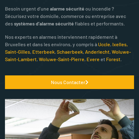
Besoin urgent d’une
alarme sécurité
ou incendie ?
Sécurisez votre domicile, commerce ou entreprise avec
des
systèmes d’alarme sécurité
fiables et performants.
Nos experts en alarmes interviennent rapidement à
Bruxelles et dans les environs, y compris à
Uccle
,
Ixelles,
Saint-Gilles
,
Etterbeek
,
Schaerbeek
,
Anderlecht
,
Woluwe-
Saint-Lambert
,
Woluwe-Saint-Pierre
,
Evere
et
Forest
.
Nous Contacter