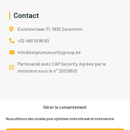
Contact
Excelsiorlaan 71, 1930 Zaventem
+32 489 19 96 60
info@belgiumsecuritygroup.be
Partenariat avec CAP Security Agréée par le
ministère sous le n° 20129510
Copyright © 2026 Belgium Security Group. Support by
Skydoo.com
Gérer le consentement
Politique De Confidentialité
Politique Des Cookies
Nous utilisons des cookies pour optimiser notre site web et notre service.