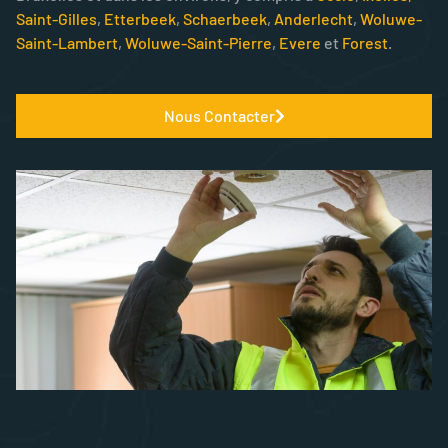
Saint-Gilles
,
Etterbeek
,
Schaerbeek
,
Anderlecht
,
Woluwe-
Saint-Lambert
,
Woluwe-Saint-Pierre
,
Evere
et
Forest
.
Nous Contacter