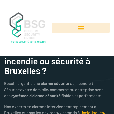
ALARME À SAINT-GILLES
Besoin urgent d’une alarme
incendie ou sécurité à
Bruxelles ?
Besoin urgent d’une
alarme sécurité
ou incendie ?
Sécurisez votre domicile, commerce ou entreprise avec
des
systèmes d’alarme sécurité
fiables et performants.
Nos experts en alarmes interviennent rapidement à
Bruxelles et dans les environs, y compris à
Uccle
,
Ixelles,